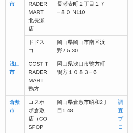
市
RADER
長瀬表町２丁目１７
MART
−８０ N110
北長瀬
店
ドドス
岡山県岡山市南区浜
コ
野2-5-30
浅口
COST T
岡山県浅口市鴨方町
市
RADER
鴨方１０８３−６
MART
鴨方
倉敷
コスポ
岡山県倉敷市昭和2丁
調
市
ポ倉敷
目1-48
査
店（CO
ブ
SPOP
ロ