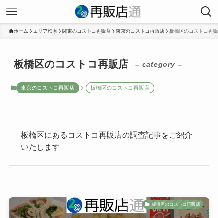
ホーム
エリア検索
関東のコストコ再販店
東京のコストコ再販店
板橋区のコストコ再販
板橋区のコストコ再販店
– category –
東京のコストコ再販店
板橋区のコストコ再販店
板橋区にあるコストコ再販店の調査記事をご紹介
いたします
板橋区のコストコ再販店