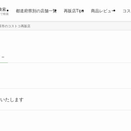
検索
都道府県別の店舗一覧
再販店Tips
商品レビュー
コス
市で検索
原市のコストコ再販店
 –
介いたします