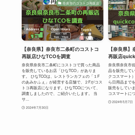
奈良市のコストコ再販店
【奈良県】奈良市二条町のコストコ
【奈良県】
再販店ひなTCOを調査
再販店quick
奈良県奈良市二条町にコストコで買った商品
奈良県奈良市
を販売しているお店「ひなTCO」がありま
品を販売している
す。 ひなTCOは、レストランカフェの「１F
クコスマート）
のあみかふぇ」が経営する店舗で、２Fがコス
ら日用品まで
トコ再販店になります。ひなTCOについて、
販売をしています
調査しましたので、ご紹介いたします。 当
コスマートにつ
サ...
2024年5月7日
2024年7月30日