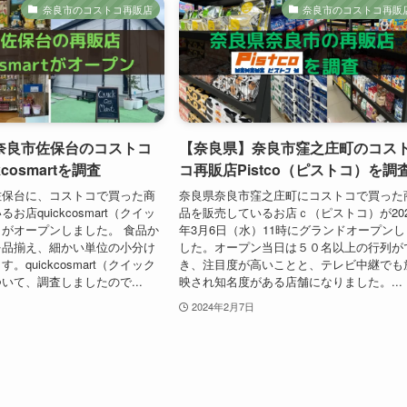
奈良市のコストコ再販店
奈良市のコストコ再販
奈良市佐保台のコストコ
【奈良県】奈良市窪之庄町のコス
cosmartを調査
コ再販店Pistco（ピストコ）を調
佐保台に、コストコで買った商
奈良県奈良市窪之庄町にコストコで買った
お店quickcosmart（クイッ
品を販売しているお店ｃ（ピストコ）が202
がオープンしました。 食品か
年3月6日（水）11時にグランドオープンし
を品揃え、細かい単位の小分け
した。オープン当日は５０名以上の行列が
。quickcosmart（クイック
き、注目度が高いことと、テレビ中継でも
いて、調査しましたので...
映され知名度がある店舗になりました。...
2024年2月7日