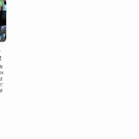
店
ト
査
商
4
ま
で
放