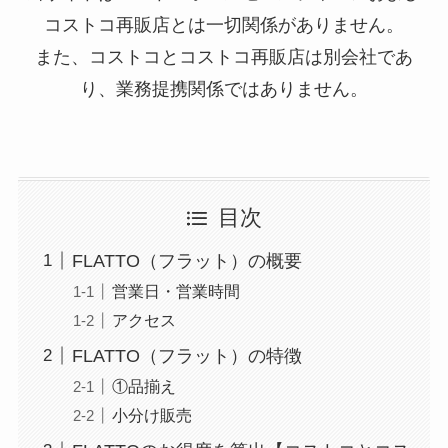
東京都八王子市鑓水にコストコで買った商品を販
売しているお店FLATTO（フラット）があります。
コストコ商品以外にも、海外の珍しい食材を品揃
えている店舗です。
FLATTO（フラット）がどんなお店なのか？調査し
ましたのでご紹介いたします。