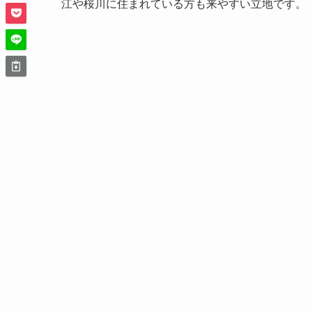
最後に
コスミニ（CosMini）の概要
営業日・営業時間
【営業日】不定休
【営業時間】10:00〜18:30
アクセス