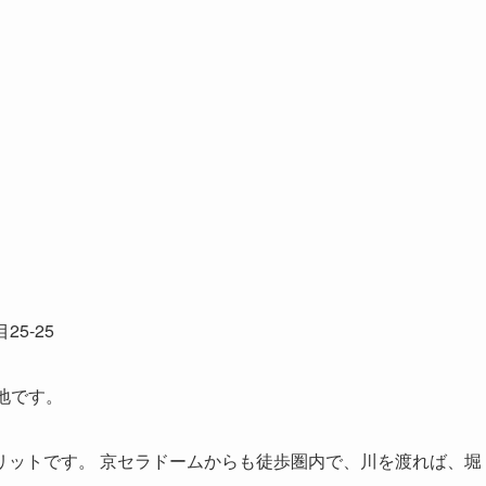
目次
算出【コストコとコストコ再販店を比較】
、1年間で４回利用なら5,874円お得 ※参考情報
、1年間で6回利用なら6,392円お得 ※参考情報