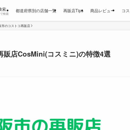
検索
都道府県別の店舗一覧
再販店Tips
商品レビュー
コス
市で検索
阪市のコストコ再販店
店CosMini(コスミニ)の特徴4選