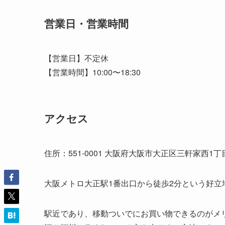
コスミニ（CosMini）の概要
営業日・営業時間
アクセス
コスミニ（CosMini）の特徴4選
①品揃え
②小分け販売
③支払い方法
④取り置き＆予約注文
コスミニ（CosMini）のお得度を
お得度の算出方法
①再販店通でのシミュレーションでは
②再販店通でのシミュレーションでは
③お得度の考察