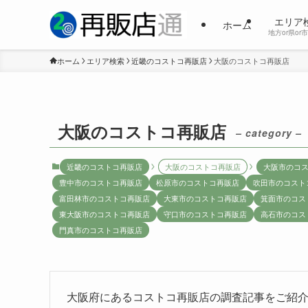
エリア
ホーム
地方or県or
ホーム
エリア検索
近畿のコストコ再販店
大阪のコストコ再販店
大阪のコストコ再販店
– category –
近畿のコストコ再販店
大阪のコストコ再販店
大阪市のコ
豊中市のコストコ再販店
松原市のコストコ再販店
吹田市のコスト
富田林市のコストコ再販店
大東市のコストコ再販店
箕面市のコス
東大阪市のコストコ再販店
守口市のコストコ再販店
高石市のコス
門真市のコストコ再販店
大阪府にあるコストコ再販店の調査記事をご紹