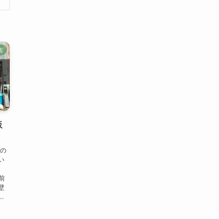
店
販
分の
い
前
壁
.